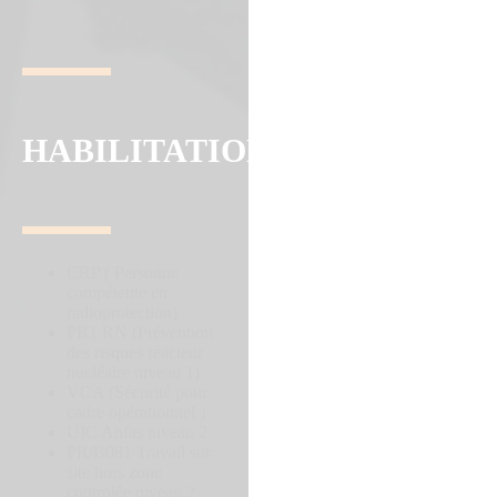
HABILITATIONS
CRP ( Personne
compétente en
radioprotection)
PR1 RN (Prévention
des risques réacteur
nucléaire niveau 1)
VCA (Sécurité pour
cadre opérationnel )
UIC Anfas niveau 2
PR/B081 Travail sur
site hors zone
controlée niveau 2