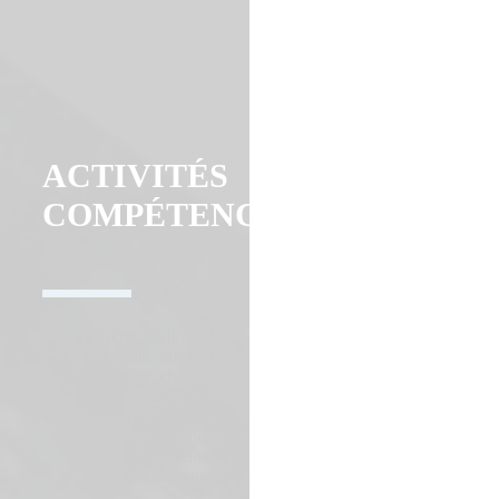
ACTIVITÉS
COMPÉTENCES
Génie civil, VRD,
électricité, nucléaire,
bâtiment, charpente
métallique,
chaudronnerie, tuyauterie,
mécanique,
instrumentation et
automatisme