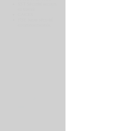
SST Sécurité secours
eu travail
CACES
HSE haute sécurité
environnementale.