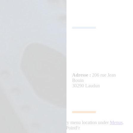
NOTRE
ADRESSE
Adresse :
206 rue Jean
Bouin
30290 Laudun
Please assign a menu to the primary menu location under
Menus
.
© LePointFr
© LePointFr - by LePointFr