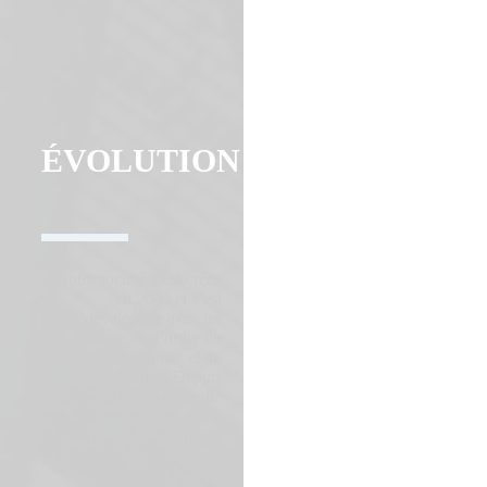
Nous utilisons des cookies pour vous garantir la meilleure
expérience sur notre site web. Si vous continuez à utiliser ce site,
nous supposerons que vous en êtes satisfait.
OK
ÉVOLUTION
CONTACTEZ-
NOUS
Notre société a été créée
en 2000 et s’est
développée avec les
donneurs d’ordre du
bassin dunkerquois et du
nord de la France. Depuis
avril 2011, une nouvelle
agence est née à
LAUDUN, proche du
site de Marcoule (Gard)